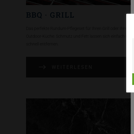
BBQ · GRILL
Das perfekte Rundum-Pflegeset für Ihren Grill oder Ihre
Outdoor-Küche: Schmutz und Fett lassen sich einfach und
schnell entfernen.
WEITERLESEN