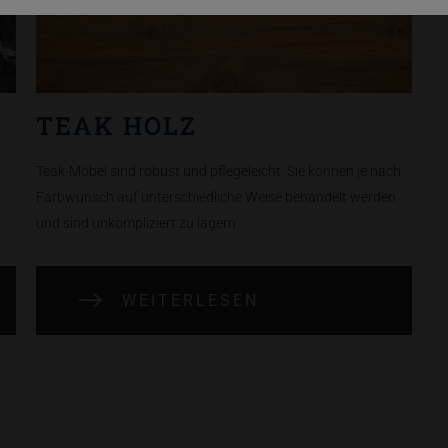
TEAK HOLZ
Teak-Möbel sind robust und pflegeleicht. Sie können je nach
Farbwunsch auf unterschiedliche Weise behandelt werden
und sind unkompliziert zu lagern.
WEITERLESEN