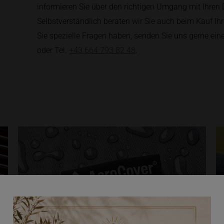
informieren Sie über den richtigen Umgang mit Ihren
Selbstverständlich beraten wir Sie auch beim Kauf Ihr
Sie spezielle Fragen haben, senden Sie uns gerne eine
oder Tel.
+43 664 793 82 48
.