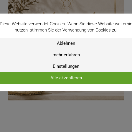
SCHUTZHÜLLEN
Diese Website verwendet Cookies. Wenn Sie diese Website weiterhi
Mit den 100% wasserdichten Schutzhüllen bringen Sie Ihre
Di
nutzen, stimmen Sie der Verwendung von Cookies zu.
Outdoor-Möbel gut durch den Winter. Die atmungsaktive
Ac
Ablehnen
Membran verhindert Schimmelbildung.
Fr
mehr erfahren
WEITERLESEN
Einstellungen
Alle akzeptieren