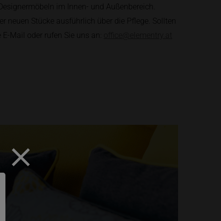
 Designermöbeln im Innen- und Außenbereich.
er neuen Stücke ausführlich über die Pflege. Sollten
 E-Mail oder rufen Sie uns an:
office@elementry.at