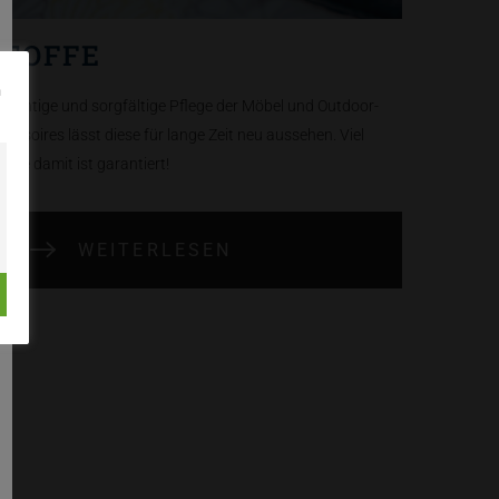
STOFFE
n
e richtige und sorgfältige Pflege der Möbel und Outdoor-
cessoires lässt diese für lange Zeit neu aussehen. Viel
eude damit ist garantiert!
WEITERLESEN